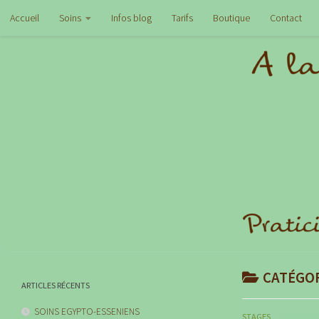
Skip
Accueil
Soins
Infos blog
Tarifs
Boutique
Contact
to
content
CATÉGOR
ARTICLES RÉCENTS
SOINS EGYPTO-ESSENIENS
STAGES
23 SEPTEMB