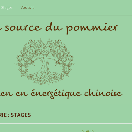
Stages
Vos avis
IE :
STAGES
RE 2019
STAGES
31 MARS 2019