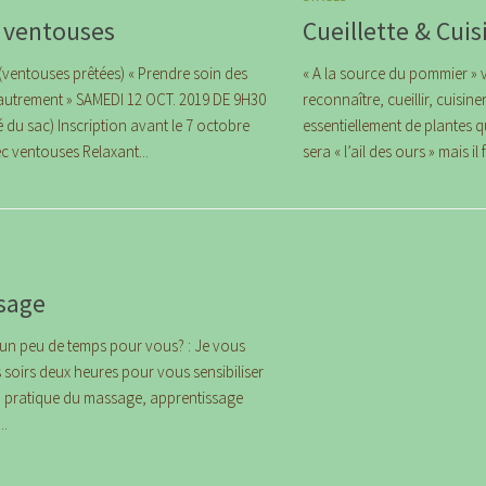
 ventouses
Cueillette & Cui
(ventouses prêtées) « Prendre soin des
« A la source du pommier » 
 autrement » SAMEDI 12 OCT. 2019 DE 9H30
reconnaître, cueillir, cuisi
é du sac) Inscription avant le 7 octobre
essentiellement de plantes qu
 ventouses Relaxant...
sera « l’ail des ours » mais i
sage
z un peu de temps pour vous? : Je vous
 soirs deux heures pour vous sensibiliser
 la pratique du massage, apprentissage
..