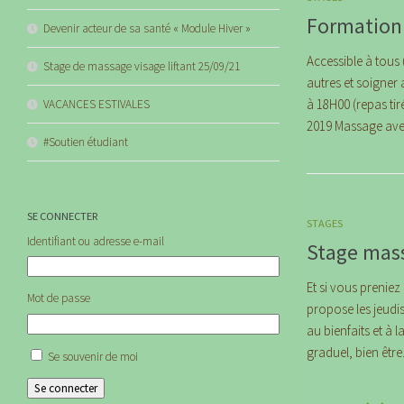
Formation
Devenir acteur de sa santé « Module Hiver »
Accessible à tous 
Stage de massage visage liftant 25/09/21
autres et soigner
à 18H00 (repas tir
VACANCES ESTIVALES
2019 Massage avec
#Soutien étudiant
SE CONNECTER
STAGES
4 MARS 2019
Identifiant ou adresse e-mail
Stage mas
Et si vous prenie
Mot de passe
propose les jeudis
au bienfaits et à
graduel, bien être.
Se souvenir de moi
Se connecter