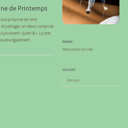
sine de Printemps
vous propose de venir
ner et partager un repas composé
i poussent « juste là ». La star
l faudra également...
PANIER
Votre panier est vide.
VOS AVIS
Vos avis